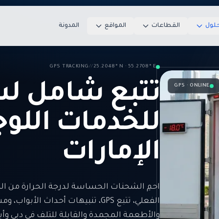
حلول
القطاعات
المواقع
المدونة
GPS TRACKING
//
25.2048° N · 55.2708° E
تتبع شامل لس
GPS · ONLINE
للخدمات اللو
الإمارات
احمِ الشحنات الحساسة لدرجة الحرارة من الم
الفعلي، تتبع GPS، تنبيهات أحداث ال
والأطعمة المجمدة والقابلة للتلف في دبي وأب