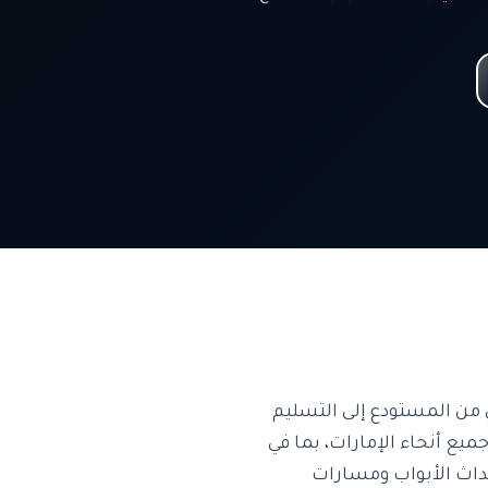
من المستودع إلى التسليم
ّر IOTee تتبع سلسلة التبريد في جميع أنحاء الإمارات، بما في
 درجة الحرارة وتنبيهات أحداث الأبواب ومسارات