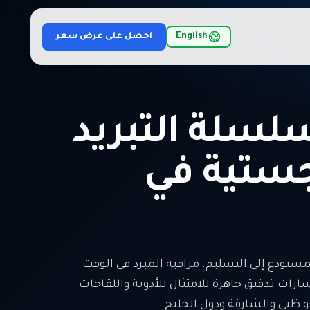
English
احصل على عرض سعر
لسلة التبريد
جستية في
ستودع إلى التسليم. مراقبة المبرد في الوقت
أبواب، ومسارات تدقيق جاهزة للامتثال للأدوية واللقاحات
و ظبي والشارقة ودول الخليج.