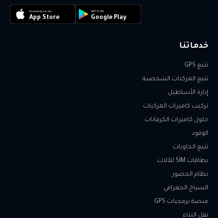
Download on the
GET IT ON
App Store
Google Play
خدماتنا
تتبع GPS
تتبع المركبات الشخصية
إدارة الأساطيل
تركيب كاميرات المركبات
حلول كاميرات الكرفانات
الوقود
تتبع الحاويات
بطاقات SIM للآلات
نظام الحضور
السياج الجغرافي
منصة برمجيات GPS
نقل البناء