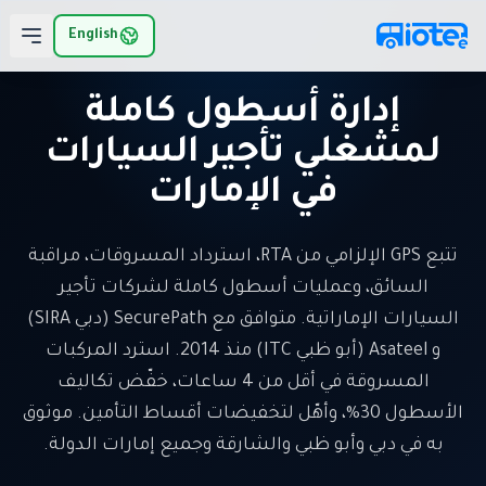
لانتقال إلى المحتوى الرئيسي
English
إدارة أسطول كاملة
لمشغلي تأجير السيارات
في الإمارات
تتبع GPS الإلزامي من RTA، استرداد المسروقات، مراقبة
السائق، وعمليات أسطول كاملة لشركات تأجير
السيارات الإماراتية. متوافق مع SecurePath (دبي SIRA)
و Asateel (أبو ظبي ITC) منذ 2014. استرد المركبات
المسروقة في أقل من 4 ساعات، خفّض تكاليف
الأسطول 30%، وأهّل لتخفيضات أقساط التأمين. موثوق
به في دبي وأبو ظبي والشارقة وجميع إمارات الدولة.