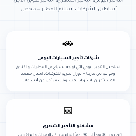
التأجير اليومي، التأجير الشهري، التأجير طويل الأجل،
أساطيل الشركات، استلام المطار — مغطى.
🚗
شركات تأجير السيارات اليومي
أساطيل التأجير اليومي التي تواجه السياح في المطارات والفنادق
ومواقع دبي مارينا — دوران سريع للمركبات، امتثال متعدد
المستأجرين، استرداد المسروقات في أقل من 4 ساعات.
📅
مشغلو التأجير الشهري
تأجير من 30 يوماً إلى 90 يوماً للمقيمين في الإمارات والمغتربين —