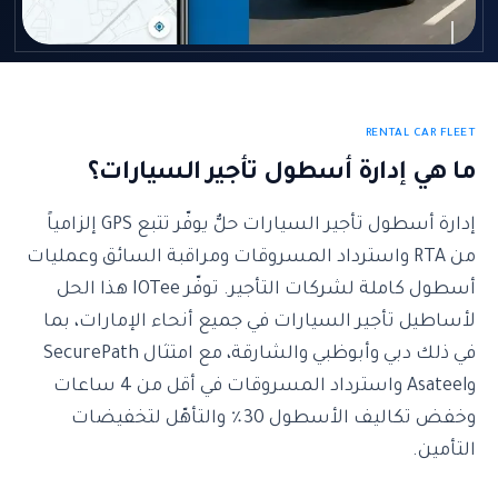
RENTAL CAR FLEET
ما هي إدارة أسطول تأجير السيارات؟
إدارة أسطول تأجير السيارات حلٌّ يوفّر تتبع GPS إلزامياً
من RTA واسترداد المسروقات ومراقبة السائق وعمليات
أسطول كاملة لشركات التأجير. توفّر IOTee هذا الحل
لأساطيل تأجير السيارات في جميع أنحاء الإمارات، بما
في ذلك دبي وأبوظبي والشارقة، مع امتثال SecurePath
وAsateel واسترداد المسروقات في أقل من 4 ساعات
وخفض تكاليف الأسطول 30٪ والتأهّل لتخفيضات
التأمين.