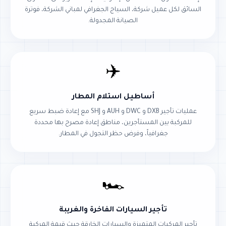
السائق لكل عميل شركة، السياج الجغرافي لمباني الشركة، فوترة
الصيانة المجدولة.
✈️
أساطيل استلام المطار
عمليات تأجير DXB و DWC و AUH و SHJ مع إعادة ضبط سريع
للمركبة بين المستأجرين، مناطق إعادة مصرح بها محددة
جغرافياً، وفرض حظر التجول في المطار.
🏎️
تأجير السيارات الفاخرة والغريبة
تأجير المركبات المتميزة والسيارات الخارقة حيث قيمة المركبة