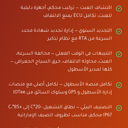
اكتشاف العبث — تركيب محكم، أجهزة دليلية
للعبث، تكامل ECU يمنع الالتفاف
التجديد السنوي — إدارة تجديد شهادة محدد
السرعة من RTA مع نظام تذكير
التنبيهات في الوقت الفعلي — مخالفة السرعة،
العبث، محاولة الالتفاف، خرق السياج الجغرافي —
كلها لمدير الأسطول
تكامل منصة الأسطول — تكامل أصلي مع منصات
إدارة الأسطول و GPS وسلوك السائق من IOTee
التصنيف البيئي — نطاق التشغيل -20°C إلى +85°C،
IP67 محكم، مناسب لظروف الصيف الإماراتية