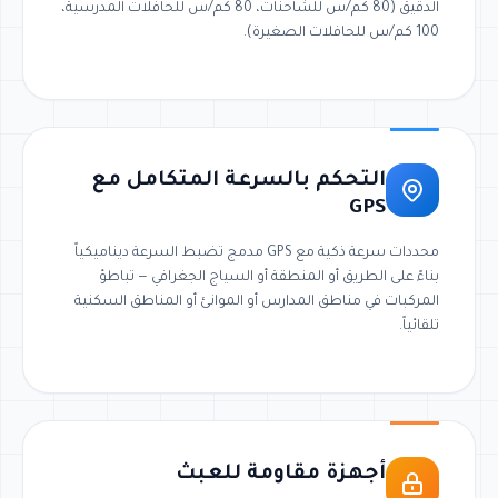
الدقيق (80 كم/س للشاحنات، 80 كم/س للحافلات المدرسية،
100 كم/س للحافلات الصغيرة).
التحكم بالسرعة المتكامل مع
GPS
محددات سرعة ذكية مع GPS مدمج تضبط السرعة ديناميكياً
بناءً على الطريق أو المنطقة أو السياج الجغرافي — تباطؤ
المركبات في مناطق المدارس أو الموانئ أو المناطق السكنية
تلقائياً.
أجهزة مقاومة للعبث