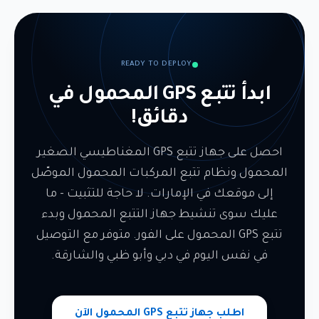
للعوامل الجوية IP67، ومتطلبات عدم التثبيت.
التتبع المحمول المرونة وتكلفة أقل، بينما توفر
يعمل جهاز التتبع المحمول بشكل مثالي لتتبع
أجهزة التتبع المتصلة بالأسلاك تتبعًا مستمرًا في
المركبات المحمولة وسيارات الإيجار وإدارة
الوقت الفعلي بدون مخاوف من البطارية. جهاز
الأسطول ومراقبة المركبات المؤقتة في دبي وأبو
تتبع GPS المغناطيسي الصغير المحمول هو
READY TO DEPLOY
ظبي والشارقة وجميع إمارات الإمارات. يتضمن
الخيار الأفضل لاحتياجات تتبع GPS المحمول.
ابدأ تتبع GPS المحمول في
جهاز التتبع المحمول بطاقة SIM وتطبيق الهاتف
دقائق!
المحمول وسياج جغرافي غير محدود ودعم على
مدار الساعة طوال أيام الأسبوع - مما يجعله حل
تتبع GPS محمول كامل.
احصل على جهاز تتبع GPS المغناطيسي الصغير
المحمول ونظام تتبع المركبات المحمول الموصّل
إلى موقعك في الإمارات. لا حاجة للتثبيت - ما
عليك سوى تنشيط جهاز التتبع المحمول وبدء
تتبع GPS المحمول على الفور. متوفر مع التوصيل
في نفس اليوم في دبي وأبو ظبي والشارقة.
اطلب جهاز تتبع GPS المحمول الآن